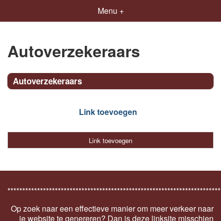
Menu +
Autoverzekeraars
Autoverzekeraars
Link toevoegen
Link toevoegen
************************************************************************
Op zoek naar een effectieve manier om meer verkeer naar
je website te genereren? Dan is deze linksite misschien